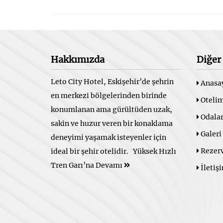
Hakkımızda
Diğer
Leto City Hotel, Eskişehir’de şehrin
Anasa
en merkezi bölgelerinden birinde
Otelim
konumlanan ama gürültüden uzak,
Odala
sakin ve huzur veren bir konaklama
Galeri
deneyimi yaşamak isteyenler için
Rezer
ideal bir şehir otelidir. Yüksek Hızlı
Tren Garı’na
Devamı
İletiş