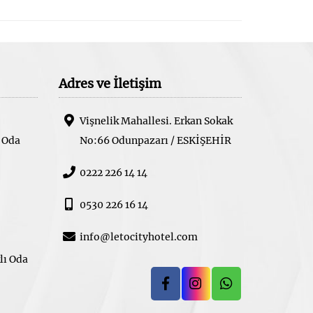
Adres ve İletişim
Vişnelik Mahallesi. Erkan Sokak
ı Oda
No:66 Odunpazarı / ESKİŞEHİR
0222 226 14 14
0530 226 16 14
info@letocityhotel.com
lı Oda