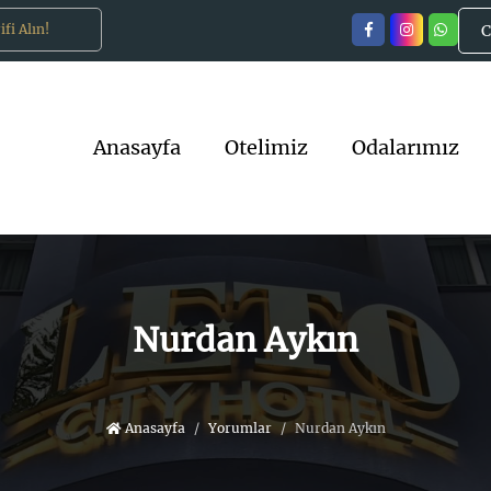
fi Alın!
Hemen İletişime Geçin!
Hem
C
Anasayfa
Otelimiz
Odalarımız
Nurdan Aykın
Anasayfa
Yorumlar
Nurdan Aykın