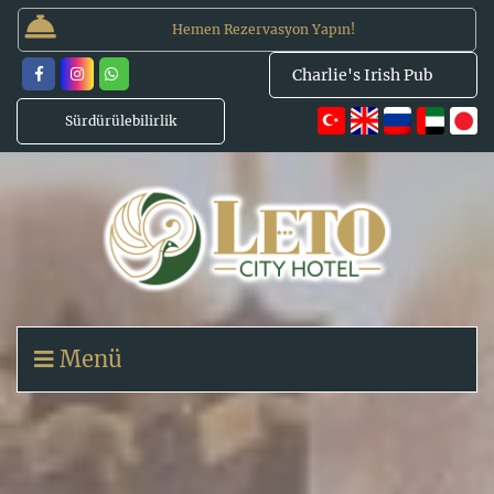
Hemen Rezervasyon Yapın!
Charlie's Irish Pub
Sürdürülebilirlik
Menü